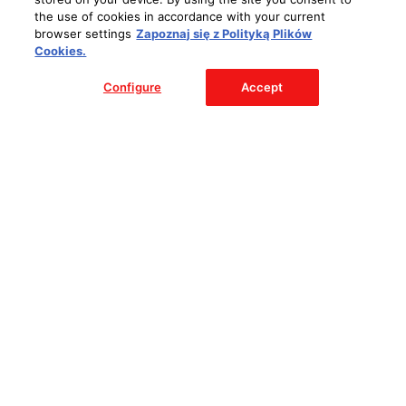
I W SKLEPIE INTERNETOWYM BIEDRONKA HOME
the use of cookies in accordance with your current
browser settings
Zapoznaj się z Polityką Plików
Cookies.
Configure
Accept
REGULAMIN AKCJI
POLITYKA PRYWATNOŚCI
KONTAKT
To jest wyrób medyczny. Używaj go
zgodnie z instrukcją używania
lub etykietą.