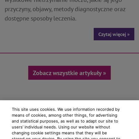
przyczyny, objawy, metody diagnostyczne oraz
dostępne sposoby leczenia.
Czytaj więcej »
Zobacz wszystkie artykuły »
This site uses cookies. We use information recorded by
WIĘCEJ INFORMACJI
means of cookies, among other things, for advertising
NA NASZYM KANALE
and statistical purposes, as well as to adapt our site to
users’ individual needs. Using our website without
changing cookie settings means that they will be
PRODUKTY ELLY DOSTĘPNE W BIEDRONCE
stored on your device. By using the site you consent to